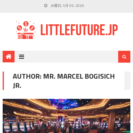
火曜日, 5月 05, 2026
AUTHOR:
MR. MARCEL BOGISICH
JR.