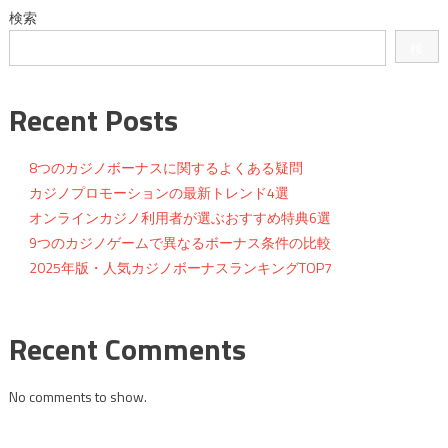
稿
別・
検索
ナ
最
検
新
索
ビ
15
Recent Posts
選
ゲ
を
ー
徹
8つのカジノボーナスに関するよくある疑問
底
シ
カジノプロモーションの最新トレンド4選
比
オンラインカジノ利用者が選ぶおすすめ特典6選
較
ョ
9つのカジノゲームで異なるボーナス条件の比較
は
2025年版・人気カジノボーナスランキングTOP7
ン
Recent Comments
No comments to show.