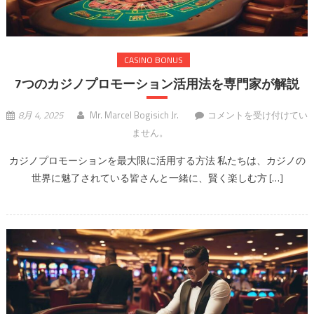
ス
ピ
ン
ガ
CASINO BONUS
イ
7つのカジノプロモーション活用法を専門家が解説
ド
は
7
8月 4, 2025
Mr. Marcel Bogisich Jr.
コメントを受け付けてい
つ
ません。
の
カジノプロモーションを最大限に活用する方法 私たちは、カジノの
カ
世界に魅了されている皆さんと一緒に、賢く楽しむ方 […]
ジ
ノ
プ
ロ
モ
ー
シ
ョ
ン