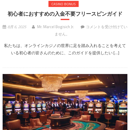
典
CASINO BONUS
10
初心者におすすめの入金不要フリースピンガイド
選
は
初
8月 6, 2025
Mr. Marcel Bogisich Jr.
コメントを受け付けてい
心
ません。
者
私たちは、オンラインカジノの世界に足を踏み入れることを考えて
に
いる初心者の皆さんのために、このガイドを提供したい […]
お
す
す
め
の
入
金
不
要
フ
リ
ー