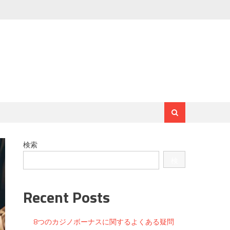
検索
検
索
Recent Posts
8つのカジノボーナスに関するよくある疑問