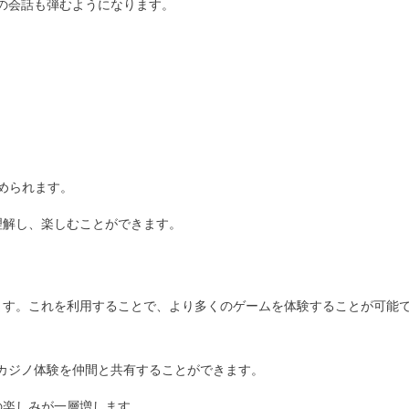
の会話も弾むようになります。
められます。
理解し、楽しむことができます。
ます。これを利用することで、より多くのゲームを体験することが可能
カジノ体験を仲間と共有することができます。
の楽しみが一層増します。