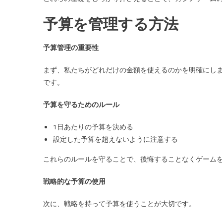
予算を管理する方法
予算管理の重要性
まず、私たちがどれだけの金額を使えるのかを明確にし
です。
予算を守るためのルール
1日あたりの予算を決める
設定した予算を超えないように注意する
これらのルールを守ることで、後悔することなくゲーム
戦略的な予算の使用
次に、戦略を持って予算を使うことが大切です。