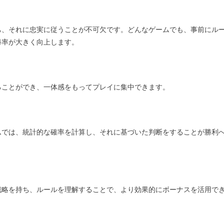
ち、それに忠実に従うことが不可欠です。どんなゲームでも、事前にル
勝率が大きく向上します。
ることができ、一体感をもってプレイに集中できます。
ムでは、統計的な確率を計算し、それに基づいた判断をすることが勝利
戦略を持ち、ルールを理解することで、より効果的にボーナスを活用で