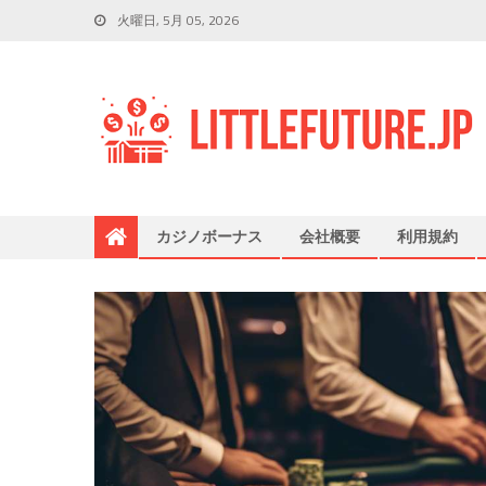
火曜日, 5月 05, 2026
カジノボーナス
会社概要
利用規約