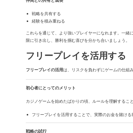
仲間との共有と成長
戦略を共有する
経験を積み重ねる
これらを通じて、より強いプレイヤーになれます。一緒
限に引き出し、勝利を掴む喜びを分かち合いましょう。
フリープレイを活用する
フリープレイの活用
は、リスクを負わずにゲームの仕組
初心者にとってのメリット
カジノゲームを始めたばかりの頃、ルールを理解するこ
フリープレイを活用することで、実際のお金を賭ける
戦略の試行