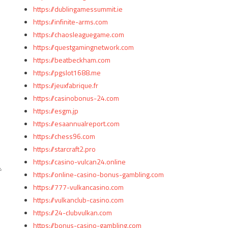
https://dublingamessummit.ie
https://infinite-arms.com
https://chaosleaguegame.com
https://questgamingnetwork.com
https://beatbeckham.com
https://pgslot1688.me
https://jeuxfabrique.fr
https://casinobonus-24.com
https://esgm.jp
https://esaannualreport.com
https://chess96.com
https://starcraft2.pro
https://casino-vulcan24.online
で
https://online-casino-bonus-gambling.com
https://777-vulkancasino.com
https://vulkanclub-casino.com
https://24-clubvulkan.com
https://bonus-casino-gambling.com