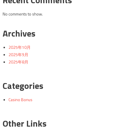
Recent Comments
No comments to show.
Archives
2025年10月
2025年9月
2025年8月
Categories
Casino Bonus
Other Links