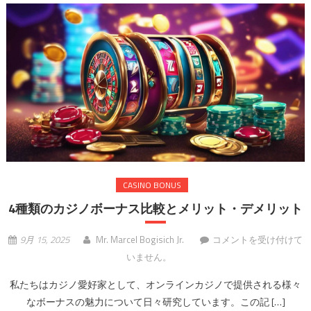
ン
カ
ジ
ノ
ボ
ー
ナ
ス
利
用
時
の
CASINO BONUS
ポ
4種類のカジノボーナス比較とメリット・デメリット
イ
ン
4
ト
9月 15, 2025
Mr. Marcel Bogisich Jr.
コメントを受け付けて
種
は
いません。
類
私たちはカジノ愛好家として、オンラインカジノで提供される様々
の
なボーナスの魅力について日々研究しています。この記 […]
カ