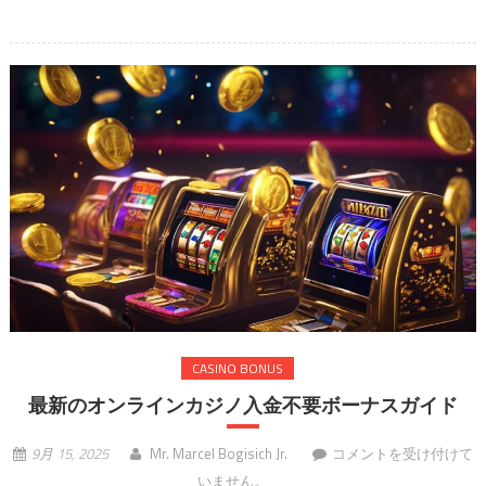
ジ
ノ
ボ
ー
ナ
ス
比
較
と
メ
リ
ッ
ト・
デ
メ
CASINO BONUS
リ
最新のオンラインカジノ入金不要ボーナスガイド
ッ
ト
最
9月 15, 2025
Mr. Marcel Bogisich Jr.
コメントを受け付けて
は
新
いません。