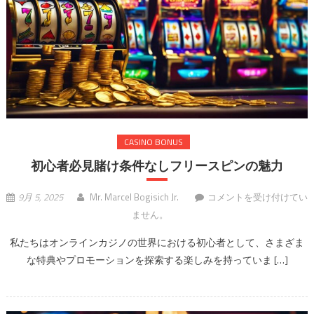
つ
3
つ
の
基
準
は
CASINO BONUS
初心者必見賭け条件なしフリースピンの魅力
初
9月 5, 2025
Mr. Marcel Bogisich Jr.
コメントを受け付けてい
心
ません。
者
私たちはオンラインカジノの世界における初心者として、さまざま
必
な特典やプロモーションを探索する楽しみを持っていま […]
見
賭
け
条