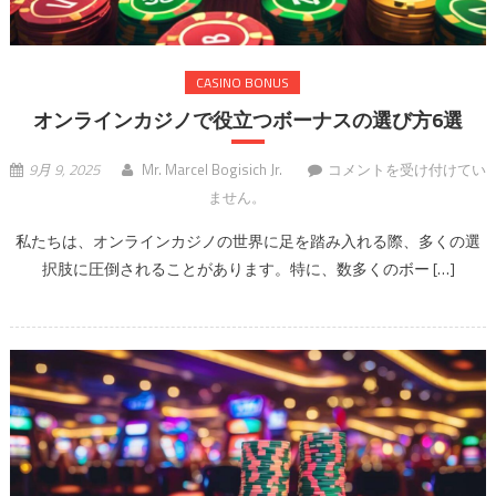
ー
を
徹
CASINO BONUS
底
オンラインカジノで役立つボーナスの選び方6選
比
較
オ
は
9月 9, 2025
Mr. Marcel Bogisich Jr.
コメントを受け付けてい
ン
ません。
ラ
私たちは、オンラインカジノの世界に足を踏み入れる際、多くの選
イ
択肢に圧倒されることがあります。特に、数多くのボー […]
ン
カ
ジ
ノ
で
役
立
つ
ボ